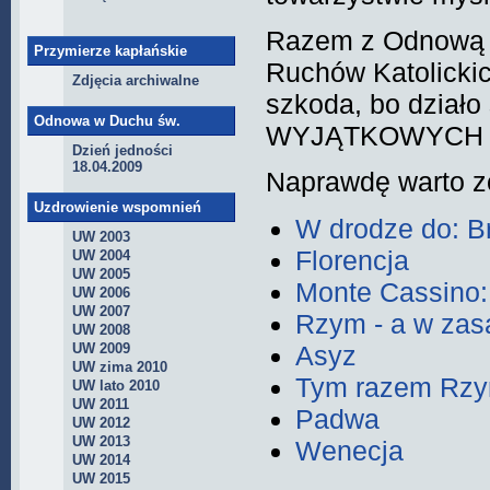
Razem z Odnową C
Przymierze kapłańskie
Ruchów Katolickic
Zdjęcia archiwalne
szkoda, bo działo 
Odnowa w Duchu św.
WYJĄTKOWYCH z
Dzień jedności
18.04.2009
Naprawdę warto z
Uzdrowienie wspomnień
W drodze do: Br
UW 2003
Florencja
UW 2004
UW 2005
Monte Cassino: 
UW 2006
UW 2007
Rzym - a w zasad
UW 2008
Asyz
UW 2009
UW zima 2010
Tym razem Rzy
UW lato 2010
UW 2011
Padwa
UW 2012
UW 2013
Wenecja
UW 2014
UW 2015