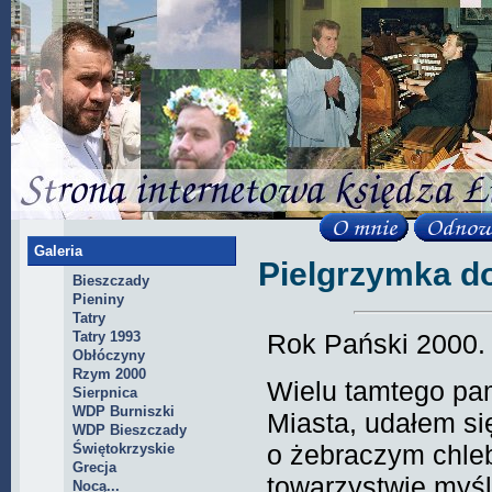
Galeria
Pielgrzymka d
Bieszczady
Pieniny
Tatry
Tatry 1993
Rok Pański 2000.
Obłóczyny
Rzym 2000
Wielu tamtego pa
Sierpnica
WDP Burniszki
Miasta, udałem si
WDP Bieszczady
o żebraczym chleb
Świętokrzyskie
Grecja
towarzystwie myśl
Nocą...