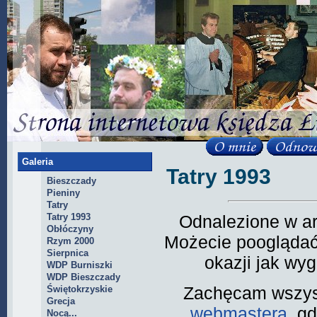
Galeria
Tatry 1993
Bieszczady
Pieniny
Tatry
Tatry 1993
Odnalezione w ar
Obłóczyny
Możecie pooglądać 
Rzym 2000
Sierpnica
okazji jak wyg
WDP Burniszki
WDP Bieszczady
Zachęcam wszyst
Świętokrzyskie
Grecja
webmastera
, g
Nocą...