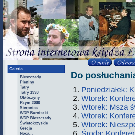
Galeria
Do posłuchania
Bieszczady
Pieniny
Tatry
Poniedziałek: K
Tatry 1993
Wtorek: Konfer
Obłóczyny
Rzym 2000
Wtorek: Msza ś
Sierpnica
WDP Burniszki
Wtorek: Konfer
WDP Bieszczady
Wtorek: Nieszp
Świętokrzyskie
Grecja
Środa: Konfere
Nocą...