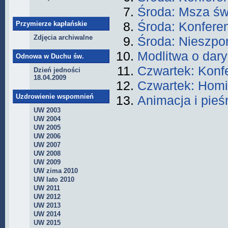
Środa: Msza św
Środa: Konfere
Przymierze kapłańskie
Zdjęcia archiwalne
Środa: Nieszpo
Modlitwa o dar
Odnowa w Duchu św.
Czwartek: Konf
Dzień jedności
18.04.2009
Czwartek: Homi
Uzdrowienie wspomnień
Animacja i pieś
UW 2003
UW 2004
UW 2005
UW 2006
UW 2007
UW 2008
UW 2009
UW zima 2010
UW lato 2010
UW 2011
UW 2012
UW 2013
UW 2014
UW 2015