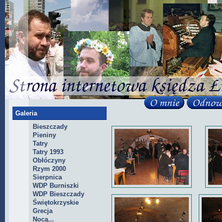
Galeria
Bieszczady
Pieniny
Tatry
Tatry 1993
Obłóczyny
Rzym 2000
Sierpnica
WDP Burniszki
WDP Bieszczady
Świętokrzyskie
Grecja
Nocą...