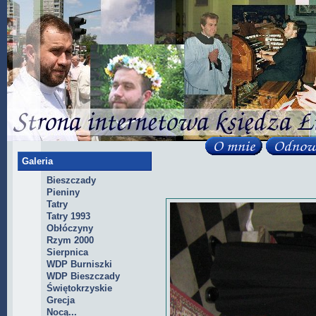
Galeria
Bieszczady
Pieniny
Tatry
Tatry 1993
Obłóczyny
Rzym 2000
Sierpnica
WDP Burniszki
WDP Bieszczady
Świętokrzyskie
Grecja
Nocą...