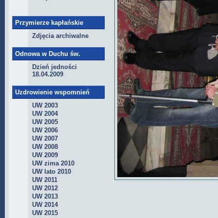
Przymierze kapłańskie
Zdjęcia archiwalne
Odnowa w Duchu św.
Dzień jedności
18.04.2009
Uzdrowienie wspomnień
UW 2003
UW 2004
UW 2005
UW 2006
UW 2007
UW 2008
UW 2009
UW zima 2010
UW lato 2010
UW 2011
UW 2012
UW 2013
UW 2014
UW 2015