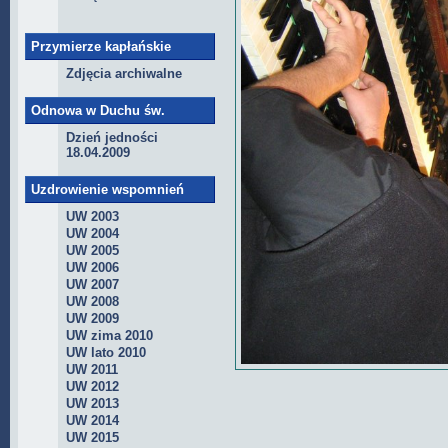
Przymierze kapłańskie
Zdjęcia archiwalne
Odnowa w Duchu św.
Dzień jedności
18.04.2009
Uzdrowienie wspomnień
UW 2003
UW 2004
UW 2005
UW 2006
UW 2007
UW 2008
UW 2009
UW zima 2010
UW lato 2010
UW 2011
UW 2012
UW 2013
UW 2014
UW 2015