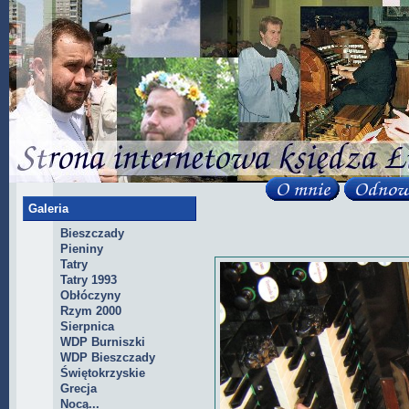
Galeria
Bieszczady
Pieniny
Tatry
Tatry 1993
Obłóczyny
Rzym 2000
Sierpnica
WDP Burniszki
WDP Bieszczady
Świętokrzyskie
Grecja
Nocą...