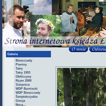
Galeria
Bieszczady
Pieniny
Tatry
Tatry 1993
Obłóczyny
Rzym 2000
Sierpnica
WDP Burniszki
WDP Bieszczady
Świętokrzyskie
Grecja
Nocą...