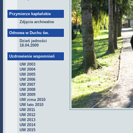
Przymierze kapłańskie
Zdjęcia archiwalne
Odnowa w Duchu św.
Dzień jedności
18.04.2009
Uzdrowienie wspomnień
UW 2003
UW 2004
UW 2005
UW 2006
UW 2007
UW 2008
UW 2009
UW zima 2010
UW lato 2010
UW 2011
UW 2012
UW 2013
UW 2014
UW 2015