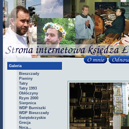
Galeria
Bieszczady
Pieniny
Tatry
Tatry 1993
Obłóczyny
Rzym 2000
Sierpnica
WDP Burniszki
WDP Bieszczady
Świętokrzyskie
Grecja
Nocą...