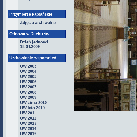
Przymierze kapłańskie
Zdjęcia archiwalne
Odnowa w Duchu św.
Dzień jedności
18.04.2009
Uzdrowienie wspomnień
UW 2003
UW 2004
UW 2005
UW 2006
UW 2007
UW 2008
UW 2009
UW zima 2010
UW lato 2010
UW 2011
UW 2012
UW 2013
UW 2014
UW 2015