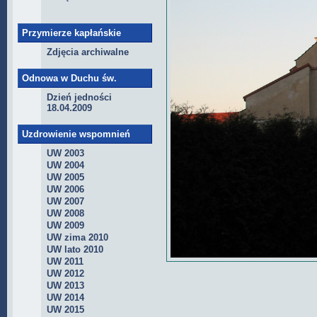
Przymierze kapłańskie
Zdjęcia archiwalne
Odnowa w Duchu św.
Dzień jedności
18.04.2009
Uzdrowienie wspomnień
UW 2003
UW 2004
UW 2005
UW 2006
UW 2007
UW 2008
UW 2009
UW zima 2010
UW lato 2010
UW 2011
UW 2012
UW 2013
UW 2014
UW 2015