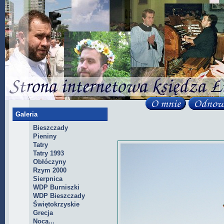
Galeria
Bieszczady
Pieniny
Tatry
Tatry 1993
Obłóczyny
Rzym 2000
Sierpnica
WDP Burniszki
WDP Bieszczady
Świętokrzyskie
Grecja
Nocą...