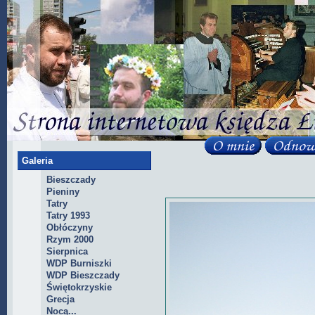
Galeria
Bieszczady
Pieniny
Tatry
Tatry 1993
Obłóczyny
Rzym 2000
Sierpnica
WDP Burniszki
WDP Bieszczady
Świętokrzyskie
Grecja
Nocą...