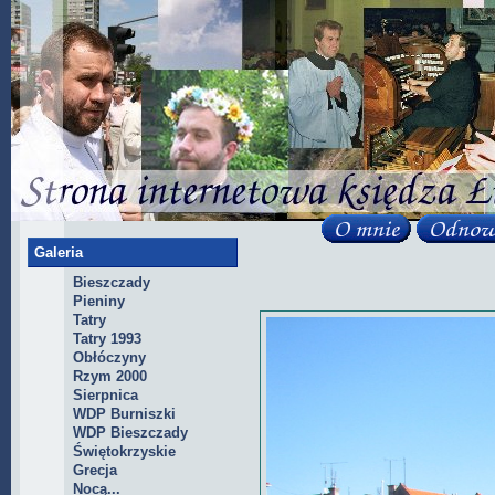
Galeria
Bieszczady
Pieniny
Tatry
Tatry 1993
Obłóczyny
Rzym 2000
Sierpnica
WDP Burniszki
WDP Bieszczady
Świętokrzyskie
Grecja
Nocą...