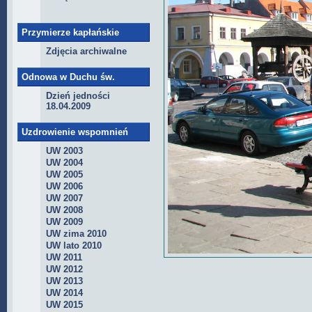
Przymierze kapłańskie
Zdjęcia archiwalne
Odnowa w Duchu św.
Dzień jedności
18.04.2009
Uzdrowienie wspomnień
UW 2003
UW 2004
UW 2005
UW 2006
UW 2007
UW 2008
UW 2009
UW zima 2010
UW lato 2010
UW 2011
UW 2012
UW 2013
UW 2014
UW 2015