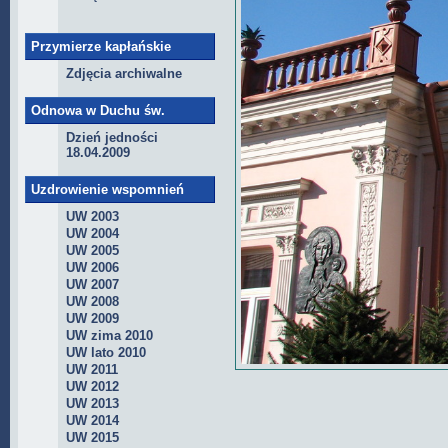
Przymierze kapłańskie
Zdjęcia archiwalne
Odnowa w Duchu św.
Dzień jedności
18.04.2009
Uzdrowienie wspomnień
UW 2003
UW 2004
UW 2005
UW 2006
UW 2007
UW 2008
UW 2009
UW zima 2010
UW lato 2010
UW 2011
UW 2012
UW 2013
UW 2014
UW 2015