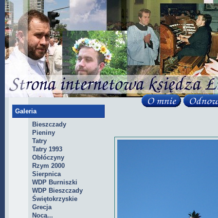
Galeria
Bieszczady
Pieniny
Tatry
Tatry 1993
Obłóczyny
Rzym 2000
Sierpnica
WDP Burniszki
WDP Bieszczady
Świętokrzyskie
Grecja
Nocą...