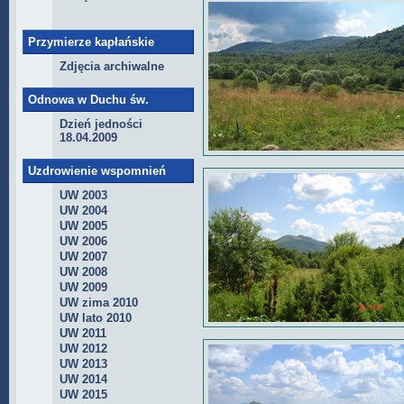
Przymierze kapłańskie
Zdjęcia archiwalne
Odnowa w Duchu św.
Dzień jedności
18.04.2009
Uzdrowienie wspomnień
UW 2003
UW 2004
UW 2005
UW 2006
UW 2007
UW 2008
UW 2009
UW zima 2010
UW lato 2010
UW 2011
UW 2012
UW 2013
UW 2014
UW 2015