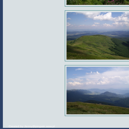
Created by
Jenny
@
pingwin.waw.pl