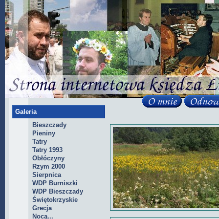
Galeria
Bieszczady
Pieniny
Tatry
Tatry 1993
Obłóczyny
Rzym 2000
Sierpnica
WDP Burniszki
WDP Bieszczady
Świętokrzyskie
Grecja
Nocą...