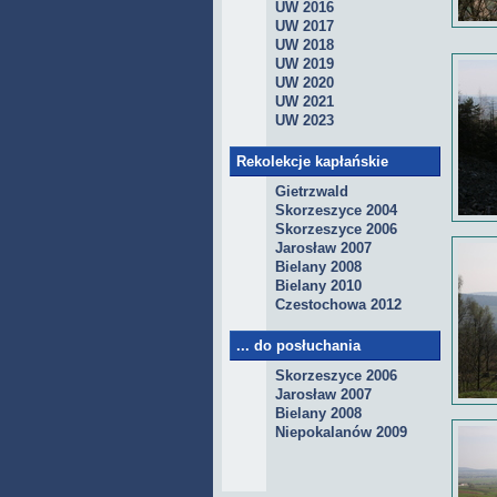
UW 2016
UW 2017
UW 2018
UW 2019
UW 2020
UW 2021
UW 2023
Rekolekcje kapłańskie
Gietrzwald
Skorzeszyce 2004
Skorzeszyce 2006
Jarosław 2007
Bielany 2008
Bielany 2010
Czestochowa 2012
... do posłuchania
Skorzeszyce 2006
Jarosław 2007
Bielany 2008
Niepokalanów 2009