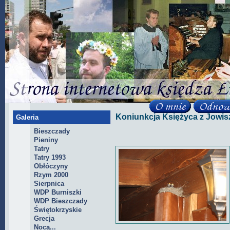
Koniunkcja Księżyca z Jowi
Galeria
Bieszczady
Pieniny
Tatry
Tatry 1993
Obłóczyny
Rzym 2000
Sierpnica
WDP Burniszki
WDP Bieszczady
Świętokrzyskie
Grecja
Nocą...