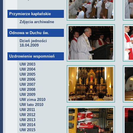
Przymierze kapłańskie
Zdjęcia archiwalne
Odnowa w Duchu św.
Dzień jedności
18.04.2009
Uzdrowienie wspomnień
UW 2003
UW 2004
UW 2005
UW 2006
UW 2007
UW 2008
UW 2009
UW zima 2010
UW lato 2010
UW 2011
UW 2012
UW 2013
UW 2014
UW 2015