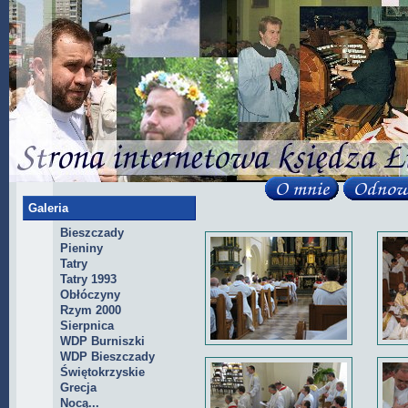
Galeria
Bieszczady
Pieniny
Tatry
Tatry 1993
Obłóczyny
Rzym 2000
Sierpnica
WDP Burniszki
WDP Bieszczady
Świętokrzyskie
Grecja
Nocą...