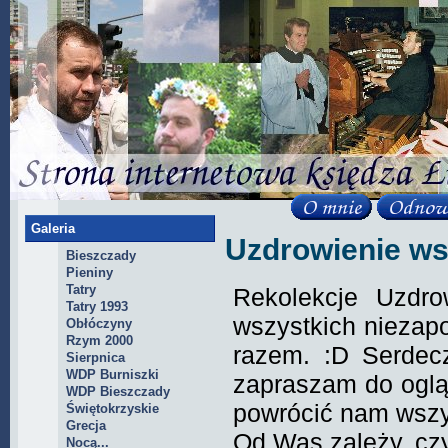
Galeria
Uzdrowienie w
Bieszczady
Pieniny
Tatry
Rekolekcje Uzdr
Tatry 1993
wszystkich niezapo
Obłóczyny
Rzym 2000
razem. :D Serdec
Sierpnica
WDP Burniszki
zapraszam do oglą
WDP Bieszczady
powrócić nam wszy
Świętokrzyskie
Grecja
Od Was zależy, czy
Nocą...