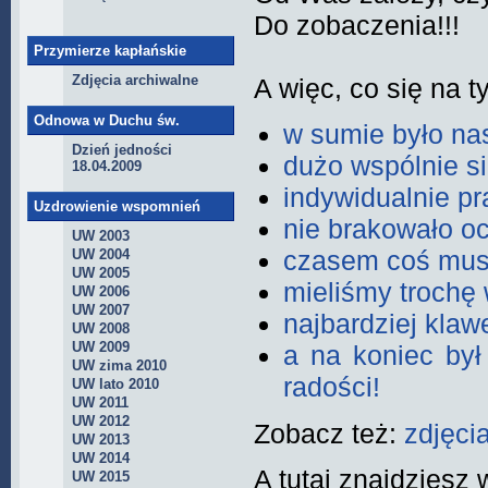
Do zobaczenia!!!
Przymierze kapłańskie
Zdjęcia archiwalne
A więc, co się na t
Odnowa w Duchu św.
w sumie było nas
Dzień jedności
dużo wspólnie s
18.04.2009
indywidualnie p
Uzdrowienie wspomnień
nie brakowało o
UW 2003
czasem coś musi
UW 2004
UW 2005
mieliśmy trochę 
UW 2006
UW 2007
najbardziej klaw
UW 2008
UW 2009
a na koniec był
UW zima 2010
radości!
UW lato 2010
UW 2011
UW 2012
Zobacz też:
zdjęci
UW 2013
UW 2014
A tutaj znajdziesz 
UW 2015